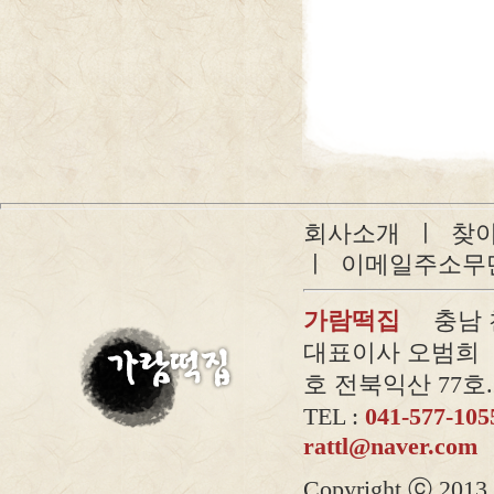
회사소개
ㅣ
찾
ㅣ
이메일주소무
가람떡집
충남 천안
대표이사 오범희 |
호 전북익산 77호.2
TEL :
041-577-10
rattl@naver.com
Copyright ⓒ 2013